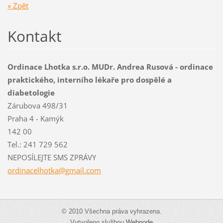
« Zpět
Kontakt
Ordinace Lhotka s.r.o. MUDr. Andrea Rusová - ordinace
praktického, interního lékaře pro dospělé a
diabetologie
Zárubova 498/31
Praha 4 - Kamýk
142 00
Tel.: 241 729 562
NEPOSÍLEJTE SMS ZPRÁVY
ordinace
lhotka@g
mail.com
© 2010 Všechna práva vyhrazena.
Vytvořeno službou
Webnode