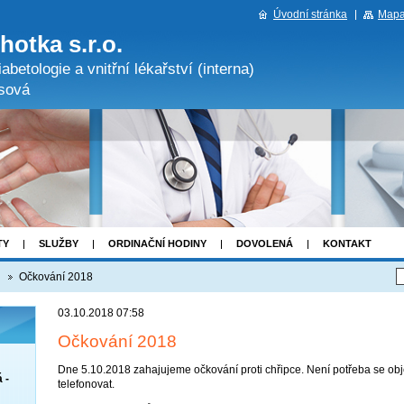
Úvodní stránka
Mapa
hotka s.r.o.
abetologie a vnitřní lékařství (interna)
sová
TY
SLUŽBY
ORDINAČNÍ HODINY
DOVOLENÁ
KONTAKT
.
Očkování 2018
03.10.2018 07:58
Očkování 2018
Dne 5.10.2018 zahajujeme očkování proti chřipce. Není potřeba se ob
 -
telefonovat.