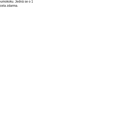
eumokoku. Jedná se o 1
 zcela zdarma.