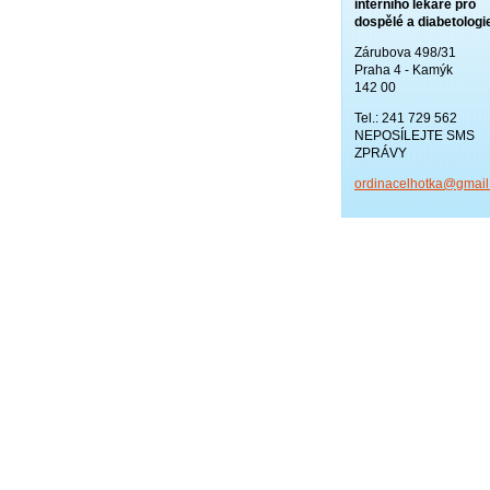
interního lékaře pro
dospělé a diabetologi
Zárubova 498/31
Praha 4 - Kamýk
142 00
Tel.: 241 729 562
NEPOSÍLEJTE SMS
ZPRÁVY
ordinace
lhotka@g
mai