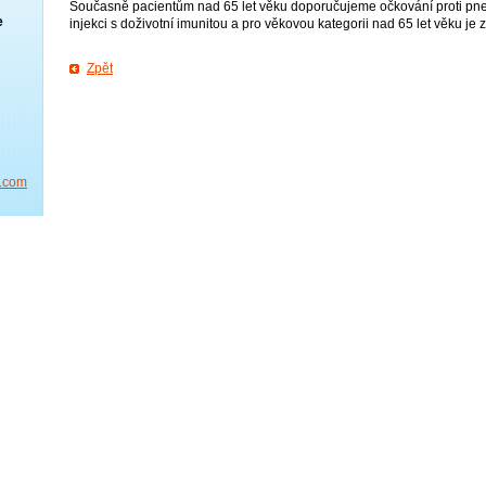
Současně pacientům nad 65 let věku doporučujeme očkování proti pn
e
injekci s doživotní imunitou a pro věkovou kategorii nad 65 let věku je
Zpět
l.com