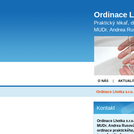
Ordinace L
Praktický lékař, di
MUDr. Andrea Ru
O NÁS
AKTUALI
Ordinace Lhotka s.r.o
Kontakt
Ordinace Lhotka s.r.o.
MUDr. Andrea Rusová
ordinace praktického,